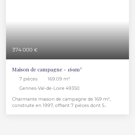
374 000
€
Maison de campagne - 169m²
7
pièces
169.09
m²
Gennes-Val-de-Loire 49350
Charmante maison de campagne de 169 m²,
construite en 1997, offrant 7 pièces dont 5
chambres, le tout de plain-pied. Lumineuse grâce
à son exposition est-ouest, elle dispose d’un vaste
séjour de 47 m², d’une cuisine aménagée/équipée,
d’une salle de bains, d’une salle d’eau et de deux