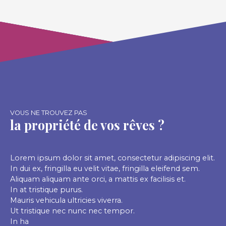
WC. Accès PMR. À l’extérieur : une belle terrasse,
un beau jardin de 4 450 m², une magnifique
piscine pour profiter des beaux jours ainsi qu'un
court de Tennis privé. Toiture ardoise, ouvertures
PVC. Proche des commodités : écoles, crèche et
collège à 5 min en voiture ; médecins et restaurant
à 15 min à pied. Un havre de paix spacieux,
lumineux et idéal pour apprécier la vie à la
campagne.
VOUS NE TROUVEZ PAS
la propriété de vos rêves ?
Lorem ipsum dolor sit amet, consectetur adipiscing elit.
In dui ex, fringilla eu velit vitae, fringilla eleifend sem.
Aliquam aliquam ante orci, a mattis ex facilisis et.
In at tristique purus.
Mauris vehicula ultricies viverra.
Ut tristique nec nunc nec tempor.
In ha