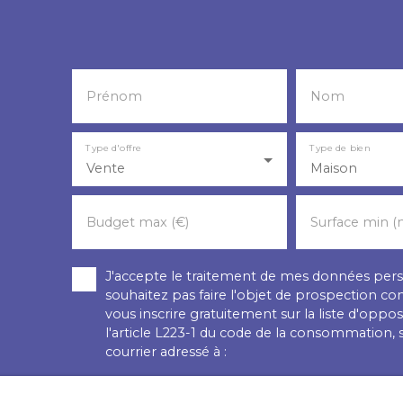
Prénom
Nom
Type d'offre
Type de bien
Vente
Maison
Budget max (€)
Surface min (
J'accepte le traitement de mes données pe
souhaitez pas faire l'objet de prospection c
vous inscrire gratuitement sur la liste d'op
l'article L223-1 du code de la consommation, 
courrier adressé à :
Société Worldline, Service Bloctel, CS 61311,