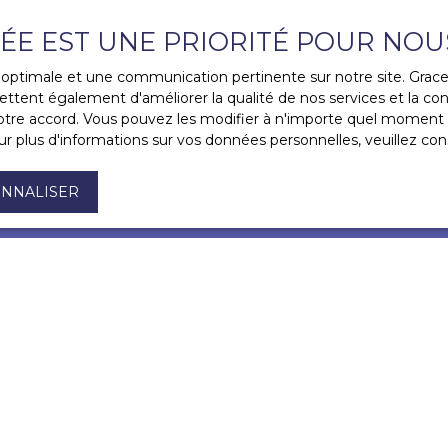
Pour en savoir plus sur le traitement de vos 
VÉE EST UNE PRIORITÉ POUR NOU
politique de confidentialité
.
ce optimale et une communication pertinente sur notre site. Gra
ttent également d'améliorer la qualité de nos services et la conv
RECEVOIR D
re accord. Vous pouvez les modifier à n'importe quel moment via
r plus d'informations sur vos données personnelles, veuillez con
NNALISER
VOUS ÊTES
déjà propriétaire ?