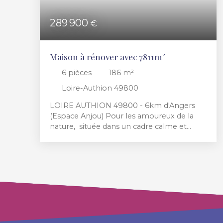
289 900
€
Maison à rénover avec 7811m²
6
pièces
186
m²
Loire-Authion 49800
LOIRE AUTHION 49800 - 6km d'Angers
(Espace Anjou) Pour les amoureux de la
nature, située dans un cadre calme et
verdoyant avec une parcelle d'environ 8
000m² disposant de son propre bois
privé, un double garage, Découvrez cette
maison entièrement à rénover offrant une
surface totale d'environ 186m² habitables
sur deux niveaux. Possibilité de faire une
belle maison familiale avec 4 ou 5
chambres, créer un logement
indépendant ou un cabinet pour une