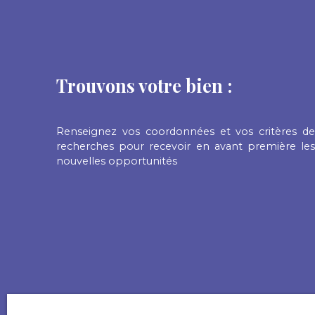
profession libérale... les choix sont
multiples. Un réhabilitation complète est
à prévoir. Les atouts majeurs de ce bien
sont : - l'emplacement - la parcelle et son
bois privé - le potentiel habitable du bien
Trouvons votre bien :
Visitable de suite.
Renseignez vos coordonnées et vos critères de
recherches pour recevoir en avant première les
nouvelles opportunités