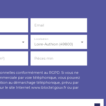
Email
Localisation
Loire-Authion (49800)
m²)
Pièces min
rsonnelles conformément au RGPD. Si vous ne
ommerciale par voie téléphonique, vous pouvez
position au démarchage téléphonique, prévu par
sur le site Internet www.bloctel.gouv.fr ou par
 41013 BLOIS CEDEX.