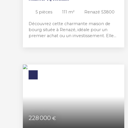
5
pièces
111
m²
Renazé 53800
Découvrez cette charmante maison de
bourg située à Renazé, idéale pour un
premier achat ou un investissement. Elle
se compose : Au rez-de-chaussée : un
salon-séjour, une cuisine équipée, une
chambre, une salle d'eau et un WC. À
l'étage : une chambre et une mezzanine
pouvant servir de bureau, d'espace
détente ou de couchage d'appoint. Au
sous-sol : une cave. À l'extérieur, vous
profiterez de deux annexes sur une
parcelle d'environ 110 m². Maison
fonctionnelle, proche des commodités. À
découvrir rapidement !
228 000
€