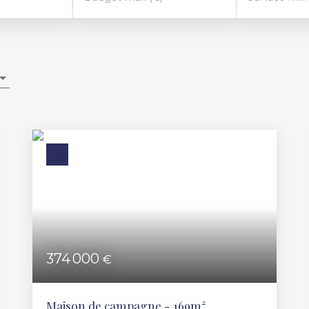
374 000
€
Maison de campagne - 169m²