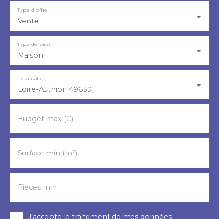
Type d'offre
Vente
Type de bien
Maison
Localisation
Loire-Authion 49630
Budget max (€)
Surface min (m²)
Pièces min
J'accepte le traitement de mes données