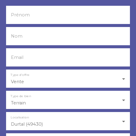
Prénom
Nom
Email
Type d'offre
Vente
Type de bien
Terrain
Localisation
Durtal (49430)