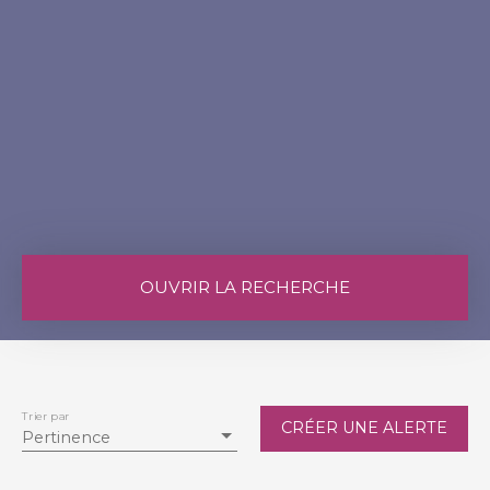
OUVRIR LA RECHERCHE
Vente
Location
Type de bien
Terrain
Trier par
CRÉER UNE ALERTE
Pertinence
Localisation
Durtal (49430)