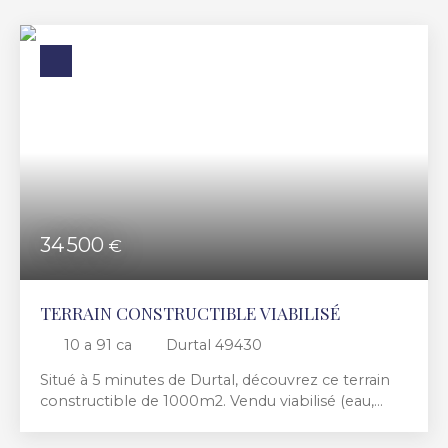
Budget max (€)
Surface min (m²)
RECHERCHER
34 500
€
TERRAIN CONSTRUCTIBLE VIABILISÉ
10 a 91 ca
Durtal 49430
Situé à 5 minutes de Durtal, découvrez ce terrain
constructible de 1000m2. Vendu viabilisé (eau,
électricité et télécom), prêt à construire sur un
secteur très calme, idéal pour accueillir votre