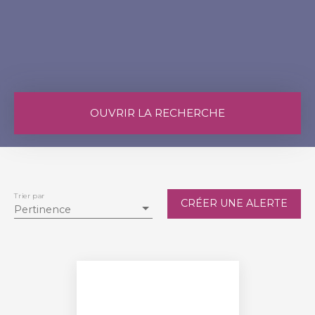
OUVRIR LA RECHERCHE
Vente
Location
Type de bien
Terrain
Trier par
CRÉER UNE ALERTE
Pertinence
Localisation
Beaufort-en-Anjou (49250)
Budget max (€)
Surface min (m²)