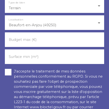
Type de bien
Terrain
Localisation
Beaufort-en-Anjou (49250)
Budget max (€)
Surface min (m²)
J'accepte le traitement de mes données
personnelles conformément au RGPD. Si vous ne
souhaitez pas faire l'objet de prospection
commerciale par voie téléphonique, vous pouvez
vous inscrire gratuitement sur la liste d'opposition
au démarchage téléphonique, prévu par l'article
L223-1 du code de la consommation, sur le site
Internet www.bloctel.gouv.fr ou par courrier