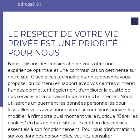
adressé à :
Société Worldline, Service Bloctel, CS 61311, 41013
BLOIS CEDEX.
LE RESPECT DE VOTRE VIE
Pour en savoir plus sur le traitement de vos
PRIVÉE EST UNE PRIORITÉ
données personnelles, veuillez consulter notre
politique de confidentialité
.
POUR NOUS
Nous utilisons des cookies afin de vous offrir une
expérience optimale et une communication pertinente sur
RECEVOIR DES ANNONCES
notre site. Grace à ces technologies, nous pouvons vous
proposer du contenu en rapport avec vos centres d'intérêt.
Ils nous permettent également d'améliorer la qualité de
nos services et la convivialité de notre site internet. Nous
utiliserons uniquement les données personnelles pour
lesquelles vous avez donné votre accord. Vous pouvez les
modifier à n'importe quel moment via la rubrique ″Gérer les
cookies″ en bas de notre site, à l'exception des cookies
essentiels à son fonctionnement. Pour plus d'informations
sur vos données personnelles, veuillez consulter