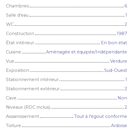
Chambres
6
Salle d'eau
1
WC
2
Construction
1987
État intérieur
En bon état
Cuisine
Aménagée et équipée/Indépendante
Vue
Verdure
Exposition
Sud-Ouest
Stationnement intérieur
1
Stationnement extérieur
2
Cave
Non
Niveaux (RDC inclus)
2
Assainissement
Tout à l'égout conforme
Toiture
Ardoise