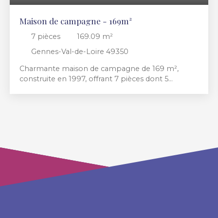
Maison de campagne - 169m²
7
pièces
169.09
m²
Gennes-Val-de-Loire 49350
Charmante maison de campagne de 169 m²,
construite en 1997, offrant 7 pièces dont 5
chambres, le tout de plain-pied. Lumineuse grâce
à son exposition est-ouest, elle dispose d’un vaste
séjour de 47 m², d’une cuisine aménagée/équipée,
d’une salle de bains, d’une salle d’eau et de deux
WC. Accès PMR. À l’extérieur : une belle terrasse,
un beau jardin de 4 450 m², une magnifique
piscine pour profiter des beaux jours ainsi qu'un
court de Tennis privé. Toiture ardoise, ouvertures
PVC. Proche des commodités : écoles, crèche et
collège à 5 min en voiture ; médecins et restaurant
à 15 min à pied. Un havre de paix spacieux,
lumineux et idéal pour apprécier la vie à la
campagne.