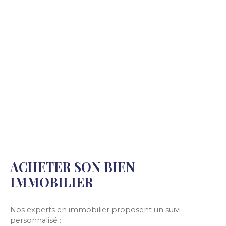
vous profiterez de deux annexes sur une parcelle
d'environ 110 m². Maison fonctionnelle, proche
des commodités. À découvrir rapidement !
ACHETER SON BIEN
IMMOBILIER
Nos experts en immobilier proposent un suivi
personnalisé :