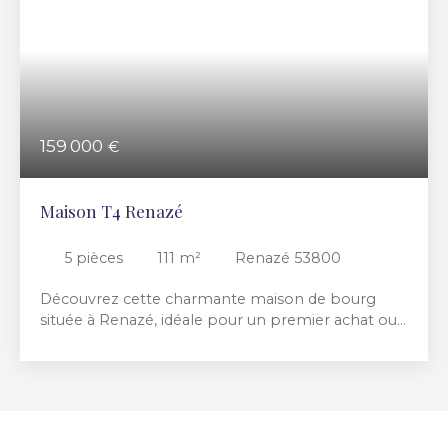
159 000
€
Maison T4 Renazé
5
pièces
111
m²
Renazé 53800
Découvrez cette charmante maison de bourg
située à Renazé, idéale pour un premier achat ou
un investissement. Elle se compose : Au rez-de-
chaussée : un salon-séjour, une cuisine équipée,
une chambre, une salle d'eau et un WC. À l'étage :
une chambre et une mezzanine pouvant servir de
bureau, d'espace détente ou de couchage
d'appoint. Au sous-sol : une cave. À l'extérieur,