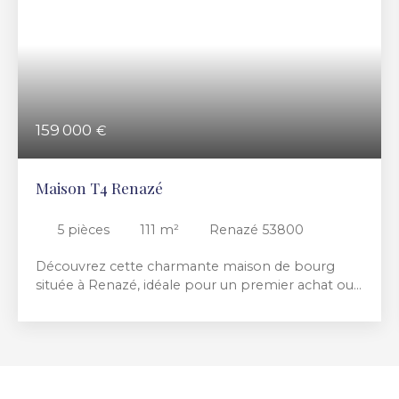
159 000
€
Maison T4 Renazé
5
pièces
111
m²
Renazé 53800
Découvrez cette charmante maison de bourg
située à Renazé, idéale pour un premier achat ou
un investissement. Elle se compose : Au rez-de-
chaussée : un salon-séjour, une cuisine équipée,
une chambre, une salle d'eau et un WC. À l'étage :
une chambre et une mezzanine pouvant servir de
bureau, d'espace détente ou de couchage
d'appoint. Au sous-sol : une cave. À l'extérieur,