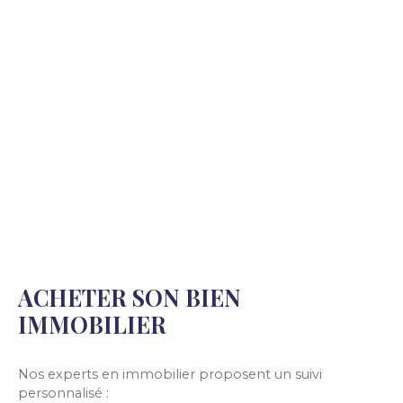
vous profiterez de deux annexes sur une parcelle
d'environ 110 m². Maison fonctionnelle, proche
des commodités. À découvrir rapidement !
ACHETER SON BIEN
IMMOBILIER
Nos experts en immobilier proposent un suivi
personnalisé :