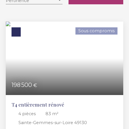
Pertinence
Localisation
Sainte-Gemmes-sur-Loire (49130)
Budget max (€)
Sous compromis
Surface min (m²)
RECHERCHER
198 500
€
T4 entièrement rénové
4
pièces
83
m²
Sainte-Gemmes-sur-Loire 49130