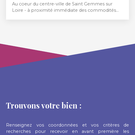
Au coeur du centre-ville de Saint Gemmes sur
Loire - à proximité immédiate des commodités
(bus, pharmacie, boulangerie, médecins, épicerie...
) Appartement de 83m² habitables situé au 2ème
étage avec ascenseur et comprenant : entrée,
buanderie, cuisine aménagée et équiépe, séjour,
salle à manger, balcon, couloir, 2 chambres, salle
d'eau et WC séparé. L'appartement est en
excellent état général. Possibilité de faire une
3ème chambre. Les charges de copropriété
comprennent l'entretien des communs, des
extérieurs, le chauffage, l'eau froide et les charges
générales.
Trouvons votre bien :
Renseignez vos coordonnées et vos critères de
recherches pour recevoir en avant première les