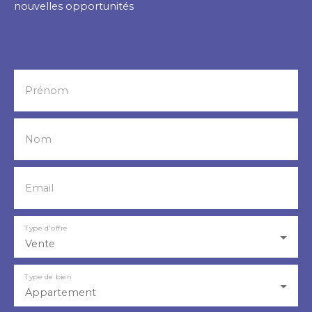
nouvelles opportunités
Prénom
Nom
Email
Type d'offre
Vente
Type de bien
Appartement