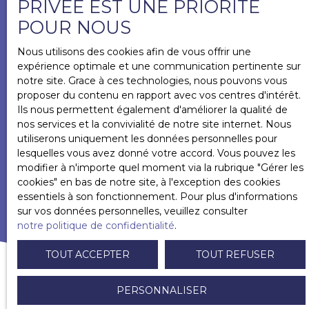
Internet www.bloctel.gouv.fr ou par courrier
PRIVÉE EST UNE PRIORITÉ
adressé à :
POUR NOUS
Société Worldline, Service Bloctel, CS 61311, 41013
Nous utilisons des cookies afin de vous offrir une
BLOIS CEDEX.
expérience optimale et une communication pertinente sur
notre site. Grace à ces technologies, nous pouvons vous
Pour en savoir plus sur le traitement de vos
proposer du contenu en rapport avec vos centres d'intérêt.
données personnelles, veuillez consulter notre
Ils nous permettent également d'améliorer la qualité de
politique de confidentialité
.
nos services et la convivialité de notre site internet. Nous
utiliserons uniquement les données personnelles pour
lesquelles vous avez donné votre accord. Vous pouvez les
RECEVOIR DES ANNONCES
modifier à n'importe quel moment via la rubrique ″Gérer les
cookies″ en bas de notre site, à l'exception des cookies
essentiels à son fonctionnement. Pour plus d'informations
sur vos données personnelles, veuillez consulter
notre politique de confidentialité
.
TOUT ACCEPTER
TOUT REFUSER
PERSONNALISER