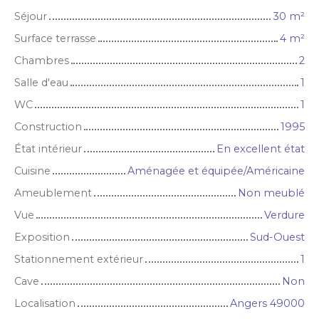
Séjour
30
m²
Surface terrasse
4
m²
Chambres
2
Salle d'eau
1
WC
1
Construction
1995
État intérieur
En excellent état
Cuisine
Aménagée et équipée/Américaine
Ameublement
Non meublé
Vue
Verdure
Exposition
Sud-Ouest
Stationnement extérieur
1
Cave
Non
Localisation
Angers 49000