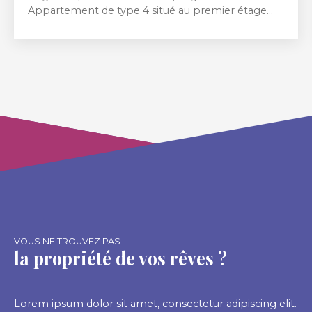
Appartement de type 4 situé au premier étage
comprenant : - Entrée, cellier, belle pièce de vie
lumineuse avec cuisine aménagée et équipée,
couloir avec rangements, salle de bain avec
douche et baignoire, WC, deux chambres, terrasse
privative d'environ 35m² vue parc. Vendu avec une
place de stationnement en sous-sol.
L'appartement à été rénovée très récemment,
aucun travaux n'est à prévoir. La copropriété offre
un parc privatif aux habitants permettant de
profiter d'un cadre de vie calme et verdoyant.
VOUS NE TROUVEZ PAS
la propriété de vos rêves ?
Lorem ipsum dolor sit amet, consectetur adipiscing elit.