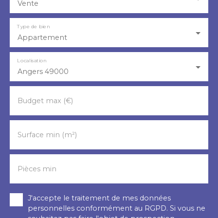
Vente
Type de bien
Appartement
Localisation
Angers 49000
Budget max (€)
Surface min (m²)
Pièces min
J'accepte le traitement de mes données
personnelles conformément au RGPD. Si vous ne