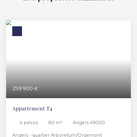
259 900
€
Appartement T4
4
pièces
80
m²
Angers 49000
Angers - quartier Arboretum/Orgemont