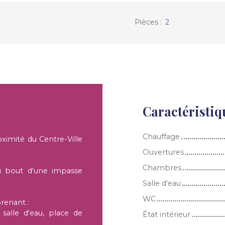
Pièces
:
2
Caractéristiq
Chauffage
mité du Centre-Ville
Ouvertures
Chambres
u bout d'une impasse
Salle d'eau
WC
renant :
salle d'eau, place de
État intérieur