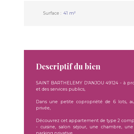
Surface
:
41
m²
Descriptif du bien
SAINT BARTHELEMY D'ANJOU 49124 - à proxi
et des services publics,
Dans une petite copropriété de 6 lots, a
privée,
Découvrez cet appartement de type 2 comp
- cuisine, salon séjour, une chambre, une 
parking privative.