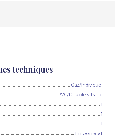
ues techniques
Gaz/Individuel
PVC/Double vitrage
1
1
1
En bon état