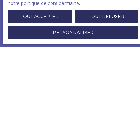
politique de confidentialité
.
notre politique de confidentialité
.
TOUT ACCEPTER
TOUT REFUSER
RECEVOIR DES ANNONCES
PERSONNALISER
VOUS ÊTES
déjà propriétaire ?
Lorem ipsum dolor sit amet, consectetur adipiscing elit.