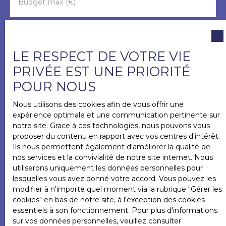
Budget max (€)
Surface min (m²)
LE RESPECT DE VOTRE VIE
J'accepte le traitement de mes données
PRIVÉE EST UNE PRIORITÉ
personnelles conformément au RGPD. Si vous ne
POUR NOUS
souhaitez pas faire l'objet de prospection
commerciale par voie téléphonique, vous pouvez
Nous utilisons des cookies afin de vous offrir une
vous inscrire gratuitement sur la liste d'opposition
expérience optimale et une communication pertinente sur
au démarchage téléphonique, prévu par l'article
notre site. Grace à ces technologies, nous pouvons vous
L223-1 du code de la consommation, sur le site
proposer du contenu en rapport avec vos centres d'intérêt.
Internet www.bloctel.gouv.fr ou par courrier
Ils nous permettent également d'améliorer la qualité de
adressé à :
nos services et la convivialité de notre site internet. Nous
utiliserons uniquement les données personnelles pour
Société Worldline, Service Bloctel, CS 61311, 41013
lesquelles vous avez donné votre accord. Vous pouvez les
BLOIS CEDEX.
modifier à n'importe quel moment via la rubrique ″Gérer les
cookies″ en bas de notre site, à l'exception des cookies
Pour en savoir plus sur le traitement de vos
essentiels à son fonctionnement. Pour plus d'informations
données personnelles, veuillez consulter notre
sur vos données personnelles, veuillez consulter