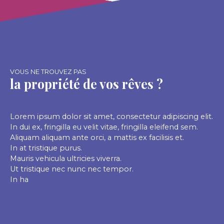
privative en sous-sol sécurisé. Chauffage individuel
au gaz de ville. Les charges comprennent
l’entretien général de l’immeuble, l’ascenseur et
l’eau froide. Disponible de suite. Loyer : 700€
Charges : 50€ Dépôt de garantie : 700€ Frais
d’agence : 500€
VOUS NE TROUVEZ PAS
la propriété de vos rêves ?
Lorem ipsum dolor sit amet, consectetur adipiscing elit.
In dui ex, fringilla eu velit vitae, fringilla eleifend sem.
Aliquam aliquam ante orci, a mattis ex facilisis et.
In at tristique purus.
Mauris vehicula ultricies viverra.
Ut tristique nec nunc nec tempor.
In ha