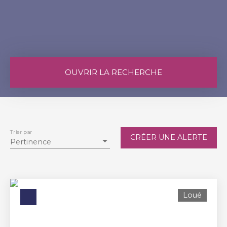
OUVRIR LA RECHERCHE
Vente
Location
Type de bien
Appartement
Trier par
CRÉER UNE ALERTE
Pertinence
Localisation
Budget max (€)
Loué
Surface min (m²)