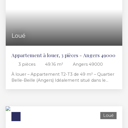
RECHERCHER
Loué
Appartement à louer, 3 pièces - Angers 49000
3
pièces
49.16
m²
Angers 49000
À louer – Appartement T2-T3 de 49 m² – Quartier
Belle-Beille (Angers) Idéalement situé dans le
quartier universitaire de Belle-Beille au 53 avenue
du Général Patton, cet appartement bénéficie
d’un emplacement privilégié au pied du tramway,
offrant un accès rapide aux campus et au centre-
ville. Situé au 4ᵉ étage avec ascenseur, cet
Loué
appartement non meublé de 49,16 m² comprend
: une entrée avec dégagement. un séjour