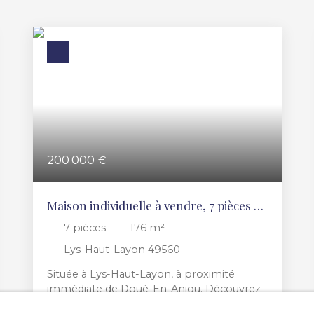
200 000
€
Maison individuelle à vendre, 7 pièces -
Lys-Haut-Layon 49560
7
pièces
176
m²
Lys-Haut-Layon 49560
Située à Lys-Haut-Layon, à proximité
immédiate de Doué-En-Anjou. Découvrez
cette belle maison familiale de 176 m²,