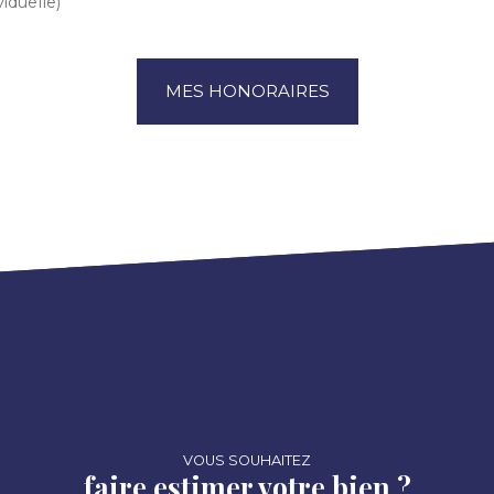
iduelle)
MES HONORAIRES
VOUS SOUHAITEZ
faire estimer votre bien ?