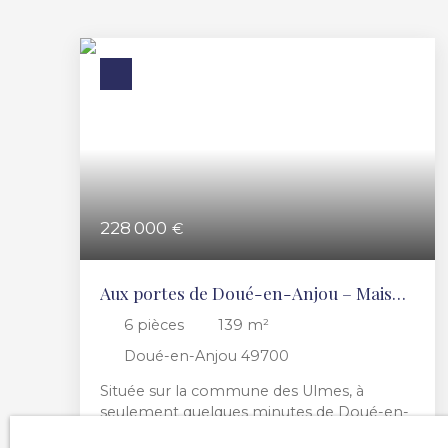
228 000
€
Aux portes de Doué-en-Anjou – Maison
de charme avec jardin
6
pièces
139
m²
Doué-en-Anjou 49700
Située sur la commune des Ulmes, à
seulement quelques minutes de Doué-en-
Anjou, cette maison allie le cachet de