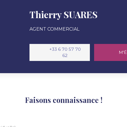
Thierry SUARES
AGENT COMMERCIAL
+33 6 70 57 70
M'É
62
Faisons connaissance !