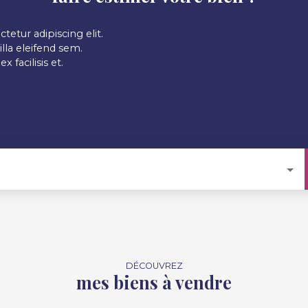
etur adipiscing elit.
ngilla eleifend sem.
 facilisis et.
DÉCOUVREZ
mes biens à vendre