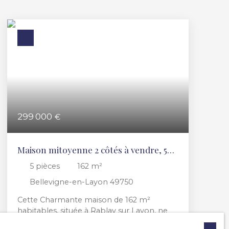
299 000
€
Maison mitoyenne 2 côtés à vendre, 5
pièces - Bellevigne-en-Layon 49750
5
pièces
162
m²
Bellevigne-en-Layon 49750
Cette Charmante maison de 162 m²
habitables, située à Rablay sur Layon, ne
manque pas d’atouts et saura séduire ceux