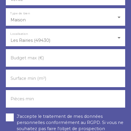
Type de bien
Maison
Localisation
Les Rairies (49430)
Budget max (€)
Surface min (m²)
Pièces min
J'accepte le traitement de mes données
personnelles conformément au RGPD. Si vous ne
souhaitez pas faire l'objet de prospection