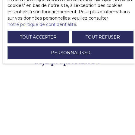
cookies″ en bas de notre site, à l'exception des cookies
essentiels à son fonctionnement. Pour plus d'informations
sur vos données personnelles, veuillez consulter
notre politique de confidentialité
.
TOUT ACCEPTER
TOUT REFUSER
PERSONNALISER
VOUS ÊTES
déjà propriétaire ?
Nous vous accompagnons dans votre création de
patrimoine en réalisant vos
investissements locatifs