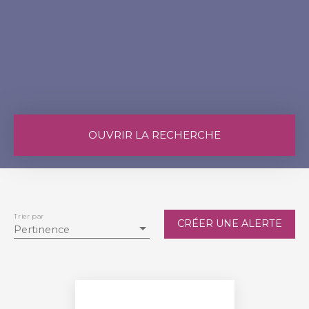
OUVRIR LA RECHERCHE
Vente
Location
Type de bien
Maison
Trier par
CRÉER UNE ALERTE
Pertinence
Localisation
Les Rairies (49430)
Budget max (€)