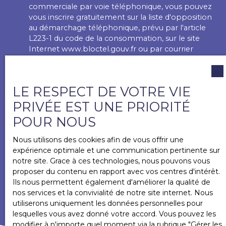
commerciale par voie téléphonique, vous pouvez
vous inscrire gratuitement sur la liste d'opposition
au démarchage téléphonique, prévu par l'article
L223-1 du code de la consommation, sur le site
Internet www.bloctel.gouv.fr ou par courrier
adressé à :
Société Worldline, Service Bloctel, CS 61311, 41013
LE RESPECT DE VOTRE VIE
BLOIS CEDEX.
PRIVÉE EST UNE PRIORITÉ
Pour en savoir plus sur le traitement de vos
POUR NOUS
données personnelles, veuillez consulter notre
politique de confidentialité
.
Nous utilisons des cookies afin de vous offrir une
expérience optimale et une communication pertinente sur
notre site. Grace à ces technologies, nous pouvons vous
RECEVOIR DES ANNONCES
proposer du contenu en rapport avec vos centres d'intérêt.
Ils nous permettent également d'améliorer la qualité de
nos services et la convivialité de notre site internet. Nous
utiliserons uniquement les données personnelles pour
lesquelles vous avez donné votre accord. Vous pouvez les
modifier à n'importe quel moment via la rubrique ″Gérer les