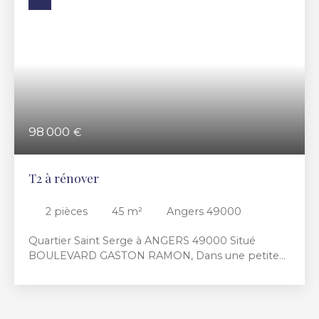
98 000
€
T2 à rénover
2
pièces
45
m²
Angers 49000
Quartier Saint Serge à ANGERS 49000 Situé
BOULEVARD GASTON RAMON, Dans une petite
copropriété de 4 lots seulement : - Un
appartement de type 2 d'environ 45m² à rénover
entièrement Idéal premier achat ou
investissement locatif, Des devis travaux à déjà été