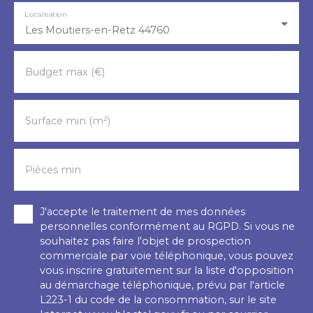
Localisation
Les Moutiers-en-Retz 44760
Budget max (€)
Surface min (m²)
Pièces min
J'accepte le traitement de mes données
personnelles conformément au RGPD. Si vous ne
souhaitez pas faire l'objet de prospection
commerciale par voie téléphonique, vous pouvez
vous inscrire gratuitement sur la liste d'opposition
au démarchage téléphonique, prévu par l'article
L223-1 du code de la consommation, sur le site