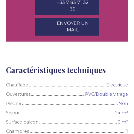
+33 7 83 71 32
35
ENVOYER UN
MAIL
Caractéristiques techniques
Chauffage
Electrique
Ouvertures
PVC/Double vitrage
Piscine
Non
Séjour
24
m²
Surface balcon
6
m²
Chambres
1