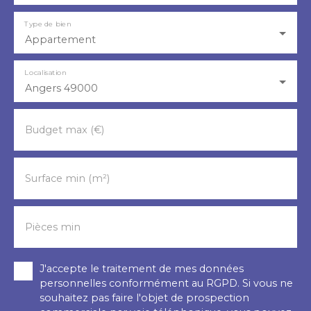
Type de bien
Appartement
Localisation
Angers 49000
Budget max (€)
Surface min (m²)
Pièces min
J'accepte le traitement de mes données
personnelles conformément au RGPD. Si vous ne
souhaitez pas faire l'objet de prospection