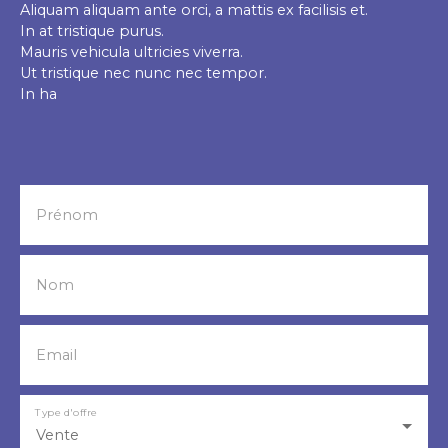
Aliquam aliquam ante orci, a mattis ex facilisis et.
In at tristique purus.
Mauris vehicula ultricies viverra.
Ut tristique nec nunc nec tempor.
In ha
Prénom
Nom
Email
Type d'offre
Vente