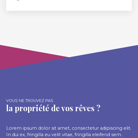
à ANGERS 49000, à proximité immédiate des
commerces (boulangerie, biocop, carrefour St
Serge... ) Maison/Appartement d'environ 82m²
habitables comprenant : - RDC : entrée, pièce de
vie avec cuisine ouverte (équipée et aménagée),
salle d'eau avec WC, une chambre, terrasse
d'environ 100m² - 1er étage : dégagement, une
chambre, une salle de bain, un coin nuit <9m² PAS
DE CHARGES DE COPROPRIETE - Dans un
immeuble de 2 lots seulement composé de : -
RDC : local commercial - 1er étage :
l'appartement à vendre avec sa terrasse privative.
L'atout du bien : cette terrasse qui offre un
superbe couché de soleil. Pas de travaux à prévoir.
VOUS NE TROUVEZ PAS
la propriété de vos rêves ?
Lorem ipsum dolor sit amet, consectetur adipiscing elit.
In dui ex, fringilla eu velit vitae, fringilla eleifend sem.