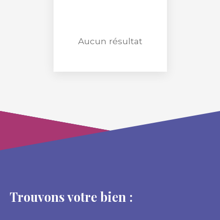
Surface min (m²)
RECHERCHER
Aucun résultat
Trouvons votre bien :