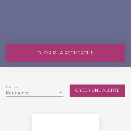
OUVRIR LA RECHERCHE
Vente
Location
Type de bien
Maison
Trier par
CRÉER UNE ALERTE
Pertinence
Localisation
Loyer max (€/mois)