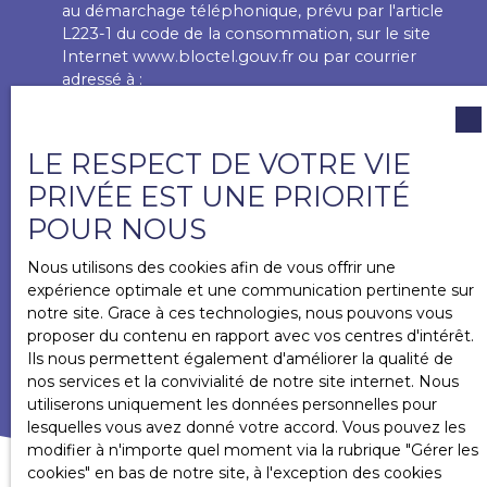
au démarchage téléphonique, prévu par l'article
L223-1 du code de la consommation, sur le site
Internet www.bloctel.gouv.fr ou par courrier
adressé à :
Société Worldline, Service Bloctel, CS 61311, 41013
BLOIS CEDEX.
LE RESPECT DE VOTRE VIE
PRIVÉE EST UNE PRIORITÉ
Pour en savoir plus sur le traitement de vos
données personnelles, veuillez consulter notre
POUR NOUS
politique de confidentialité
.
Nous utilisons des cookies afin de vous offrir une
expérience optimale et une communication pertinente sur
notre site. Grace à ces technologies, nous pouvons vous
RECEVOIR DES ANNONCES
proposer du contenu en rapport avec vos centres d'intérêt.
Ils nous permettent également d'améliorer la qualité de
nos services et la convivialité de notre site internet. Nous
utiliserons uniquement les données personnelles pour
lesquelles vous avez donné votre accord. Vous pouvez les
modifier à n'importe quel moment via la rubrique ″Gérer les
cookies″ en bas de notre site, à l'exception des cookies