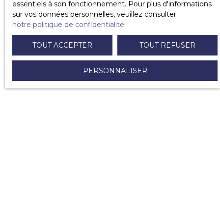
essentiels à son fonctionnement. Pour plus d'informations
sur vos données personnelles, veuillez consulter
notre politique de confidentialité
.
TOUT ACCEPTER
TOUT REFUSER
VOUS ÊTES
PERSONNALISER
déjà propriétaire ?
Nous vous accompagnons dans votre création de
patrimoine en réalisant vos
investissements locatifs