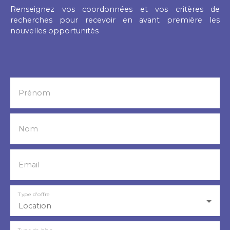
Renseignez vos coordonnées et vos critères de
recherches pour recevoir en avant première les
nouvelles opportunités
Prénom
Nom
Email
Type d'offre
Location
Type de bien